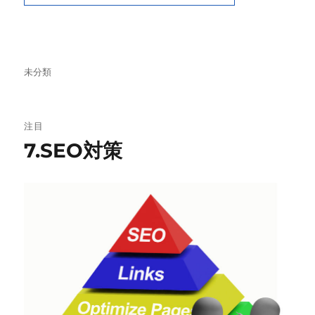
カ
未分類
テ
ゴ
リ
注目
ー
7.SEO対策