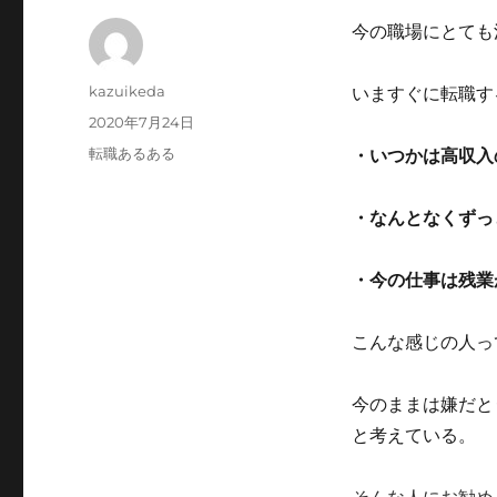
今の職場にとても
投
kazuikeda
いますぐに転職す
稿
投
2020年7月24日
者
稿
カ
転職あるある
・いつかは高収入
日:
テ
ゴ
・なんとなくずっ
リ
ー
・今の仕事は残業
こんな感じの人っ
今のままは嫌だと
と考えている。