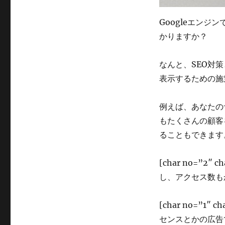
Googleエン
かりますか？
なんと、SEO対
表示するための施
例えば、あなたの
もたくさんの顧客
ることもできます
[char no=”2
し、アクセス数もか
[char no=”
センスとかの広告で