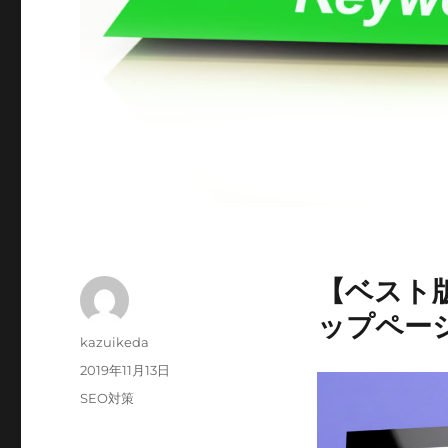
【ベスト
ップペー
投
kazuikeda
稿
投
2019年11月13日
者
稿
カ
SEO対策
日:
テ
ゴ