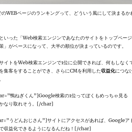
ジンでのWEBページのランキングって、どういう風にして決まるか
策といった「Web検索エンジンであなたのサイトをトップページ
策」がベースになって、大半の順位が決まっているのです。
サイトをWeb検索エンジンで1位に公開できれば、何もしなく
を集客をすることができ、さらにCMを利用した
収益化
につな
。
″ char=”鴨ねぎくん”]Google検索の1位ってぼくもめっちゃ見る
なり取れそう。[/char]
1″ char=”うどんおじさん”]サイトにアクセスがあれば、Googleア
収益化できるようになるんだね！[/char]