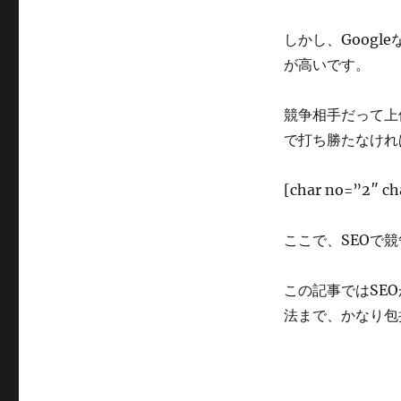
しかし、Goog
が高いです。
競争相手だって上
で打ち勝たなけれ
[char no=”2
ここで、SEOで
この記事ではSE
法まで、かなり包