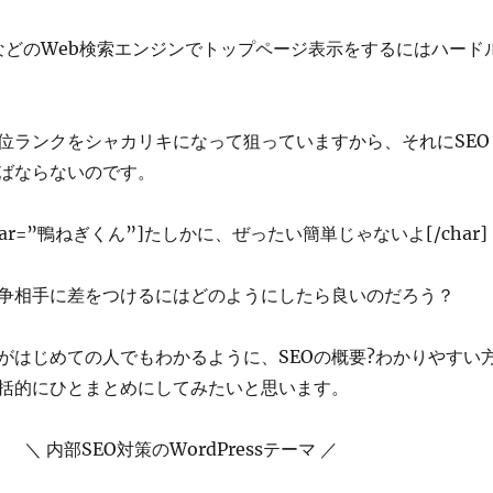
leなどのWeb検索エンジンでトップページ表示をするにはハード
位ランクをシャカリキになって狙っていますから、それにSEO
ばならないのです。
″ char=”鴨ねぎくん”]たしかに、ぜったい簡単じゃないよ[/char]
競争相手に差をつけるにはどのようにしたら良いのだろう？
Oがはじめての人でもわかるように、SEOの概要?わかりやすい
括的にひとまとめにしてみたいと思います。
＼ 内部SEO対策のWordPressテーマ ／