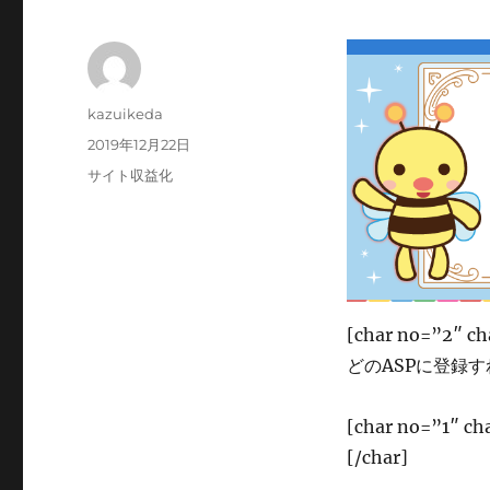
投
kazuikeda
稿
投
2019年12月22日
者
稿
カ
サイト収益化
日:
テ
ゴ
リ
ー
[char no=”
どのASPに登録すれ
[char no=”
[/char]