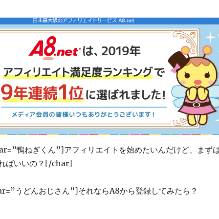
2″ char=”鴨ねぎくん”]アフィリエイトを始めたいんだけど、まず
ばいいの？[/char]
1″ char=”うどんおじさん”]それならA8から登録してみたら？