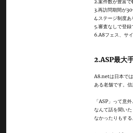
2.案件数が豊富
3.再訪問期間が30
4.ステージ制度あ
5.審査なしで登録
6.A8フェス、サ
2.ASP最大
A8.netは日本
ある老舗です。信
「ASP」って意
なんて話を聞いた
なかったりもする