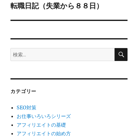
ゲ
転職日記（失業から８８日）
次
の
ー
投
シ
稿:
ョ
検
検
索
ン
索:
カテゴリー
SEO対策
お仕事いろいろシリーズ
アフィリエイトの基礎
アフィリエイトの始め方