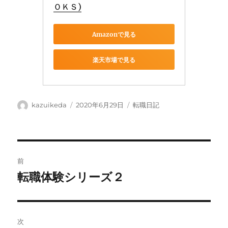
ＯＫＳ)
Amazonで見る
楽天市場で見る
投
投
カ
kazuikeda
2020年6月29日
転職日記
稿
稿
テ
者
日:
ゴ
リ
ー
投
前
稿
転職体験シリーズ２
前
の
ナ
投
ビ
稿:
次